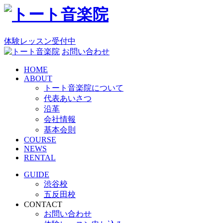
コ
ン
テ
ン
体験レッスン受付中
ツ
お問い合わせ
へ
HOME
ス
ABOUT
キ
トート音楽院について
ッ
代表あいさつ
プ
沿革
会社情報
基本会則
COURSE
NEWS
RENTAL
GUIDE
渋谷校
五反田校
CONTACT
お問い合わせ