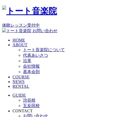
コ
ン
テ
ン
体験レッスン受付中
ツ
お問い合わせ
へ
HOME
ス
ABOUT
キ
トート音楽院について
ッ
代表あいさつ
プ
沿革
会社情報
基本会則
COURSE
NEWS
RENTAL
GUIDE
渋谷校
五反田校
CONTACT
お問い合わせ