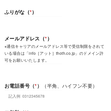
画
い
れ
ふりがな（
*
）
面
る
て
で
画
い
す。
面
る
で
画
メールアドレス（
*
）
す。
面
※通信キャリアのメールアドレス等で受信制限をされて
で
いる場合は「info［アット］thoth.co.jp」のドメイン許
す。
可をお願いいたします。
お電話番号（
*
）
（半角、ハイフン不要）