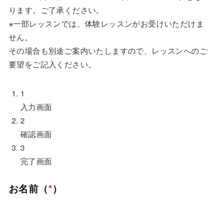
ります。ご了承ください。
※一部レッスンでは、体験レッスンがお受けいただけま
せん。
その場合も別途ご案内いたしますので、レッスンへのご
要望をご記入ください。
1
現
入力画面
在
2
表
現
確認画面
示
在
3
さ
表
現
完了画面
れ
示
在
お名前（
*
）
て
さ
表
い
れ
示
る
て
さ