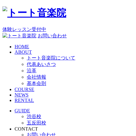
コ
ン
テ
ン
体験レッスン受付中
ツ
お問い合わせ
へ
HOME
ス
ABOUT
キ
トート音楽院について
ッ
代表あいさつ
プ
沿革
会社情報
基本会則
COURSE
NEWS
RENTAL
GUIDE
渋谷校
五反田校
CONTACT
お問い合わせ